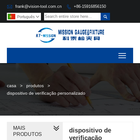

frank@vision-tool.com.cn
+86-15916856150


Português

Toggl
casa
>
produtos
>
dispositivo de verificação personalizado
MAIS
dispositivo de
PRODUTOS
verificação