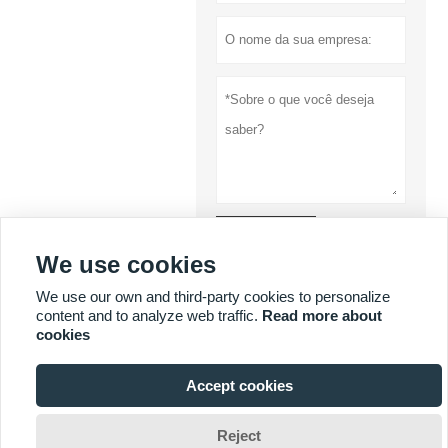
submeter
We use cookies
Política de
We use our own and third-party cookies to personalize
Privacidade
content and to analyze web traffic.
Read more about
cookies
MAIS SERVIÇOS
Accept cookies

Reject





