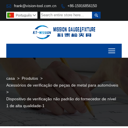

frank@vision-tool.com.cn
+86-15916856150


Português

Toggl
casa
>
Produtos
>
Acessórios de verificação de peças de metal para automóveis
>
Dispositivo de verificação não padrão do fornecedor de nível
1 de alta qualidade-1