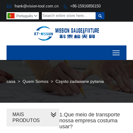

frank@vision-tool.com.cn
+86-15916856150


Português

Toggl
casa
>
Quem Somos
>
Często zadawane pytania
1.Que meio de transporte
MAIS
nossa empresa costuma
PRODUTOS
usar?