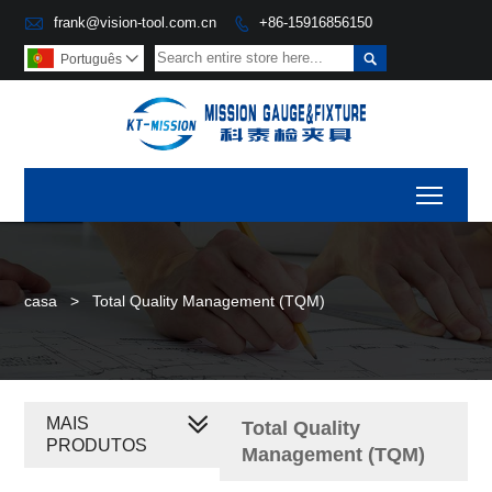

frank@vision-tool.com.cn
+86-15916856150


Português

Toggl
casa
>
Total Quality Management (TQM)
MAIS
Total Quality
PRODUTOS
Management (TQM)