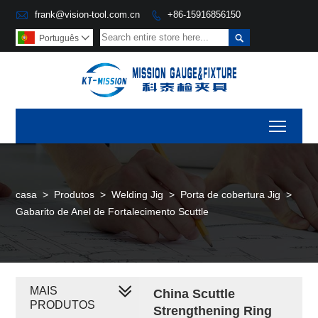

frank@vision-tool.com.cn
+86-15916856150


Português

Toggl
casa
>
Produtos
>
Welding Jig
>
Porta de cobertura Jig
>
Gabarito de Anel de Fortalecimento Scuttle
MAIS
China Scuttle
PRODUTOS
Strengthening Ring