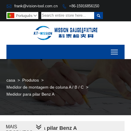

frank@vision-tool.com.cn
+86-15916856150


Português

Toggl
casa
>
Produtos
>
Medidor de montagem de coluna A / B / C
>
Medidor para pilar Benz A
MAIS
Medidor para pilar Benz A