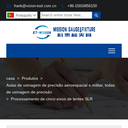

frank@vision-tool.com.cn
+86-15916856150


Português

Toggl
casa
>
Produtos
>
Aulas de usinagem de precisão aeroespacial e militar, todas
de usinagem de precisão
>
Processamento de cinco eixos de lentes SLR