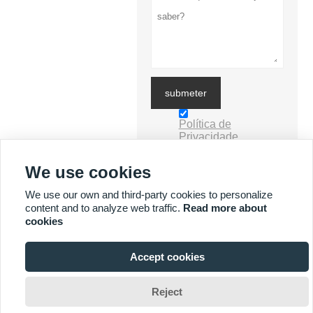
submeter
Política de
Privacidade
We use cookies
MAIS SERVIÇOS
We use our own and third-party cookies to personalize
content and to analyze web traffic.
Read more about
cookies






Accept cookies
Copyright © 2019 DONGGUAN MISSION GAUGE & FIXTURE
CO.,LTD. E-mail: frank@vision-tool.com.cn

Reject