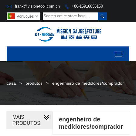

frank@vision-tool.com.cn
+86-15916856150


Português

Toggl
casa
>
produtos
>
engenheiro de medidores/comprador
MAIS
engenheiro de
PRODUTOS
medidores/comprador