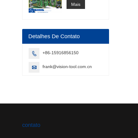
de células de
Mais
soldagem por
arco
Detalhes De Contato
+86-15916856150

frank@vision-tool.com.cn

contato