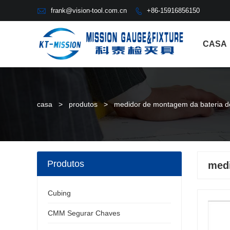

frank@vision-tool.com.cn
+86-15916856150

CASA
casa
>
produtos
>
medidor de montagem da bateria d
Produtos
medi
Cubing
CMM Segurar Chaves