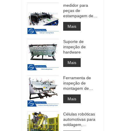
medidor para
peças de
estampagem de
montagem
Mais
Suporte de
inspeção de
hardware
Mais
Ferramenta de
inspeção de
montagem de
hardware grande
Mais
Células robóticas
automotivas para
soldagem,
construção rápida